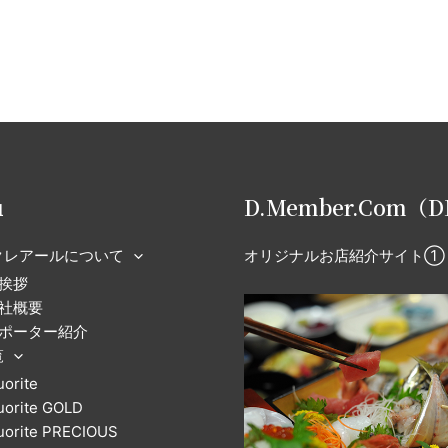
u
D.Member.Com（
クレアールについて
オリジナルお店紹介サイト①
挨拶
社概要
ポーター紹介
覧
uorite
uorite GOLD
uorite PRECIOUS