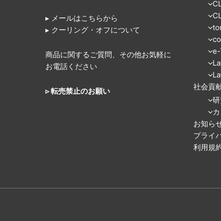
C
C
▸ メールはこちらから
to
▸ クーリング・オフについて
co
e-
商品に関するご質問、その他お気軽に
La
お電話ください
La
社会貢
▹ 転売禁止のお願い
研
カ
お知ら
プライ
利用規