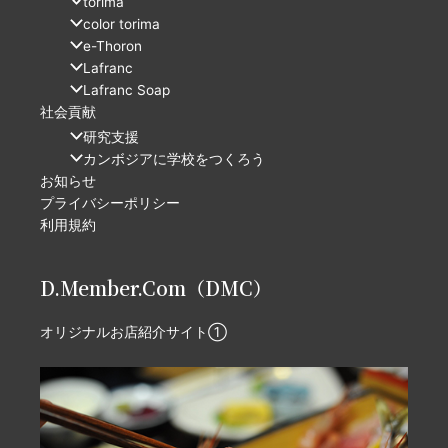
torima
color torima
e-Thoron
Lafranc
Lafranc Soap
社会貢献
研究支援
カンボジアに学校をつくろう
お知らせ
プライバシーポリシー
利用規約
D.Member.Com（DMC）
オリジナルお店紹介サイト①